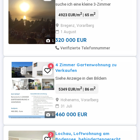
suche ich eine kleine 3-Zimmer
Eigentumswohnung in Bregenz-Zentrum.
2
2
4923 EUR/m
| 65 m
Gerne auch weitersagen. Freue mich über
neue Kontakte.
Bregenz, Vorarlberg
1 August
320 000 EUR
1
Verifizierte Telefonnummer
4 Zimmer Gartenwohnung zu
4
Verkaufen
Siehe Anzeige in den Bildern
2
2
5349 EUR/m
| 86 m
Hohenems, Vorarlberg
31 Juli
460 000 EUR
1
Lochau, Loftwohnung am
2
Bodensee, behindertengerecht