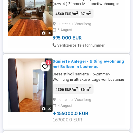
(bzw. 4-) Zimmer Maisonettwohnung in
Lustenau mit tollem Ausblick auf die
2
2
4540 EUR/m
| 87 m
Berge. Wohnfläche: 87,29 m Terrasse: ca.
15 m Carport (im Preis enthalten) und
Lustenau, Vorarlberg
Kellerersatzraum (6,5 m ) hinterm Carport
5 August
Baujahr: 2001 Adresse: Kellerackerstraße
10
19, 6890 Lustenau ...
395 000 EUR
Verifizierte Telefonnummer
Sanierte Anleger- & Singlewohnung
1
mit Balkon in Lustenau
Diese stilvoll sanierte 1,5-Zimmer-
Wohnung in attraktiver Lage von Lustenau
bietet die perfekte Kombination aus
2
2
4306 EUR/m
| 36 m
modernem Wohnkomfort, guter
Infrastruktur und hoher Lebensqualität. Ob
Lustenau, Vorarlberg
als Kapitalanlage, gemütliches Zuhause
4 August
für Singles oder ideale Wohnung für
10
Grenzgänger diese Immobilie überzeugt
155000.0 EUR
auf ...
169000.0 EUR