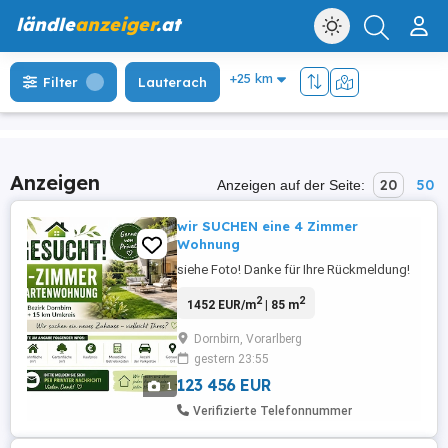
ländle
anzeiger
.at
Filter
Lauterach
Anzeigen
20
50
Anzeigen auf der Seite:
wir SUCHEN eine 4 Zimmer
Wohnung
siehe Foto! Danke für Ihre Rückmeldung!
2
2
1452 EUR/m
| 85 m
Dornbirn, Vorarlberg
gestern 23:55
123 456 EUR
1
Verifizierte Telefonnummer