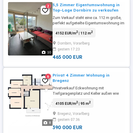
5,5 Zimmer Eigentumswohnung in
2
Top-Lage Dornbirn zu verkaufen
Zum Verkauf steht eine ca. 112 m große,
perfekt aufgeteilte Eigentumswohnung im
3. OG (mit Lift) einer gepflegten
2
2
4152 EUR/m
| 112 m
Wohnanlage (BJ 1975). Die Wohnung
besticht durch ihre absolute Top-Lage
Dornbirn, Vorarlberg
direkt in der Marktstraße 65 in Dornbirn
gestern 17:23
das Zentrum ist in wenigen Minuten zu
10
Fuß erreichbar! Die Highlights:
465 000 EUR
Wohnküche: ...
Privat 4 Zimmer Wohnung in
6
Bregenz
Privatverkauf Eckwohnung mit
Tiefgaragenplatz und Keller außen wie
innen renoviert und saniert super Zustand
2
2
4105 EUR/m
| 95 m
in vorkloster weitere Bilder auf Anfrage
Bregenz, Vorarlberg
gestern 07:36
8
390 000 EUR