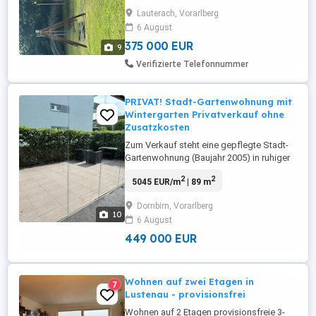
nach Verbrauch und Abrechnung) Diese
Lauterach, Vorarlberg
gepflegte 3-Zimmer-Gartenwohnung mit
6 August
ca. **86 m Wohnfläche** befindet sich in
zentraler Lage im Herzen von Lauterach ...
375 000 EUR
9
Verifizierte Telefonnummer
PRIVAT! Stadt-Gartenwohnung mit
Wintergarten Privatverkauf ohne
Zusatzkosten
Zum Verkauf steht eine gepflegte Stadt-
Gartenwohnung (Baujahr 2005) in ruhiger
und zugleich sehr zentraler Lage ideal für
2
2
5045 EUR/m
| 89 m
Familien, Paare oder alle, die Wohnen mit
eigenem Grün und Stadtnähe schätzen.
Dornbirn, Vorarlberg
Das Stadtzentrum ist nur ca. 700 m
10
6 August
Luftlinie entfernt und bequem erreichbar.
Die Wohnung bietet ...
449 000 EUR
Wohnen auf zwei Etagen in
7
Lustenau - provisionsfrei
Wohnen auf 2 Etagen provisionsfreie 3-