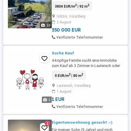
durch ihre gelungene Kombination aus
2
2
3804 EUR/m
| 92 m
durchdachter Raumaufteilung, sonniger
Ausrichtung und gepflegtem Ambiente.
Götzis, Vorarlberg
Mit einer Wohnfläche von ca. 92 m sowie
2 August
einem zusätzlichen Balkon von ca. 10 m
10
bietet sie reichlich Platz für Familien, ...
350 000 EUR
Verifizierte Telefonnummer
Suche Kauf
4-köpfige Familie sucht eine Immobilie
zum Kauf ab 3 Zimmer in Lauterach oder
Wolfurt. Bevorzugt wünschen wir ein
2
2
0 EUR/m
| 80 m
Zuhause mit Garten. Ob Wohnung,
Reihenhaus oder Doppelhaushälfte - wir
Lauterach, Vorarlberg
sind offen für verschiedene
1 August
Immobilienarten und freuen uns über
jedes Angebot. Die Finanzierung ist
1 EUR
1
bereits geklärt, ...
Verifizierte Telefonnummer
Eigentumswohnung gesucht :-)
1
Für meinen Sohn (9 Jahre) und mich