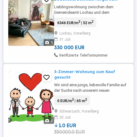
Lieblingswohnung zwischen dem
Gemeindeamt Lochau und dem
Kaiserstrand am Bodensee zu verkaufen.
2
2
6346 EUR/m
| 52 m
Die Wohnung hat 52 m Wohnfläche, 10 m
Balkon, Keller, Lift, Besucherparkplätze,
Lochau, Vorarlberg
Fahrradraum und Vieles mehr. Die
31 Juli
Wohnsiedlung ist ca. 10 Jahre alt und in
9
perfektem Zustand. Bei der Wohnung
330 000 EUR
handelt es sich ...
Verifizierte Telefonnummer
3-Zimmer-Wohnung zum Kauf
gesucht
Wir sind eine junge, liebevolle Familie auf
der Suche nach unserem neuen
Lebensmittelpunkt. Gesucht wird eine 3-
2
2
0 EUR/m
| 65 m
Zimmer-Wohnung oder ein Reihenhaus
mit Garten und Parkplatz am liebsten in
Schwarzach, Vorarlberg
Schwarzach, Lauterach, Wolfurt oder
30 Juli
Dornbirn. Wir wünschen uns ein Zuhause,
1
in dem unser Kind im Grünen spielen ...
1.0 EUR
350000.0 EUR