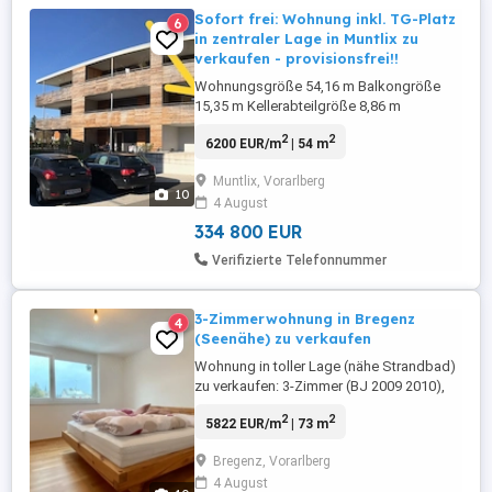
Sofort frei: Wohnung inkl. TG-Platz
6
in zentraler Lage in Muntlix zu
verkaufen - provisionsfrei!!
Wohnungsgröße 54,16 m Balkongröße
15,35 m Kellerabteilgröße 8,86 m
Tiefgaragen-Platz für PKW 12,90 m
2
2
6200 EUR/m
| 54 m
monatliche Betriebskosten: Whg 172,36
inkl. USt. + TG-PLatz 15,04 inkl. USt.
Muntlix, Vorarlberg
monatliche Rücklagen: Wohnung 55,47 +
10
4 August
TG-PLatz 5,46 1. Obergeschoß
kostengünstige Erdwärmepumpe +
334 800 EUR
Solaranlage Heizwärmebedarf ...
Verifizierte Telefonnummer
3-Zimmerwohnung in Bregenz
4
(Seenähe) zu verkaufen
Wohnung in toller Lage (nähe Strandbad)
zu verkaufen: 3-Zimmer (BJ 2009 2010),
ca 73m2 Wohnfläche, Terrasse 12m2,
2
2
5822 EUR/m
| 73 m
Kellerabteil ca 6m2 sowie eigenem
Tiefgaragen- und Aussenstellplatz. Die
Bregenz, Vorarlberg
Wohnung befindet sich in einem guten
4 August
Zustand und wird derzeit vermietet.