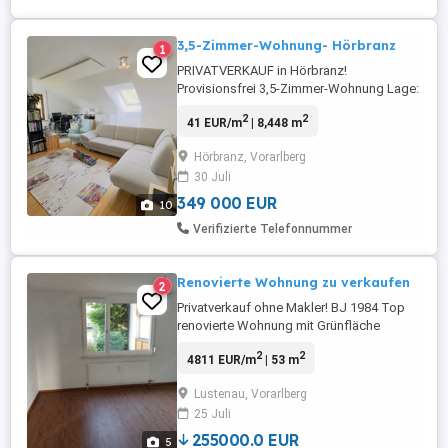
3,5-Zimmer-Wohnung- Hörbranz
1
PRIVATVERKAUF in Hörbranz!
Provisionsfrei 3,5-Zimmer-Wohnung Lage:
ruhige, naturnahe Lage 10 Minuten vom
2
2
41 EUR/m
| 8,448 m
Bodensee 15 Minuten Bregenz-Zentrum 5
Minuten Autobahnauffahrt 10 Minuten
Hörbranz, Vorarlberg
Bank, SPAR, Apotheke, Schule 2 Minuten
30 Juli
Bushaltestelle 2 Minuten deutsche ...
349 000 EUR
10
Verifizierte Telefonnummer
Renovierte Wohnung zu verkaufen
2
Privatverkauf ohne Makler! BJ 1984 Top
renovierte Wohnung mit Grünfläche
zugehörigen Parkplatz Ruhig und doch
2
2
4811 EUR/m
| 53 m
Zentral, Einkaufsmöglichkeiten , Arzt,
Apotheke und Schulen, sowie
Lustenau, Vorarlberg
Busverbindungen in der Nähe. Derzeit
25 Juli
vermietet!
255000.0 EUR
5