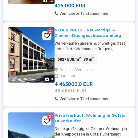
10
Strandbad Seepromenade Bahnhof ist
425 000 EUR
alles ...
Verifizierte Telefonnummer
NEUER PREIS - Neuwertige 3-
2
Zimmer-Dachgeschosswohnung
Wir verkaufen unsere hochwertige, (fast)
unbenützte Wohnung in Bregenz,
Ranspergstraße 8, Top 18 (fußläufig zu
2
2
5827 EUR/m
| 80 m
Stadtzentrum, Bahnhof und Bodensee).
Sie ist im 3. Stock (Dachgeschoss), ist
Bregenz, Vorarlberg
behindertengerecht ausgestattet, der
3 August
Balkon ist südseitig ausgerichtet. Die
8
moderne Küche, das Kellerabteil und der
465000.0 EUR
...
485000.0 EUR
Verifizierte Telefonnummer
Privatverkauf, Wohnung in Götzis
2
zu verkaufen
Diese großzügige 4-Zimmer-Wohnung in
der Kneippgasse in Götzis überzeugt