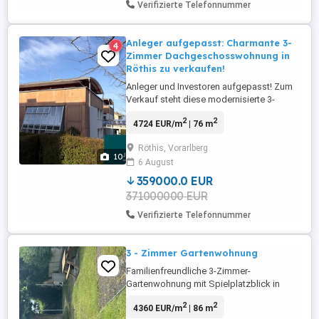
Verifizierte Telefonnummer
Anleger aufgepasst: Charmante 3-
4
Zimmer Dachgeschosswohnung in
Röthis zu verkaufen!
Anleger und Investoren aufgepasst! Zum
Verkauf steht diese modernisierte 3-
Zimmer Dachgeschosswohnung in
2
2
4724 EUR/m
| 76 m
Röthis. Errichtet wurde die Wohnanlage
bestehende aus zwei Baukörpern von der
Röthis, Vorarlberg
Wohnbauselbsthilfe im Jahr 1993 in
10
6 August
massiver Bauweise. Die Anlage wurde
über die Jahre stets gepflegt und
359000.0 EUR
modernisiert. Im ...
371000000 EUR
Verifizierte Telefonnummer
3 - Zimmer Gartenwohnung
Familienfreundliche 3-Zimmer-
Gartenwohnung mit Spielplatzblick in
Lauterach provisionsfrei Betriebskosten:
2
2
4360 EUR/m
| 86 m
350 inkl. Reparaturfond pro Monat (je