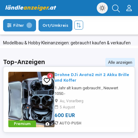
ländle
anzeiger
.at
Filter
Ort/Umkreis
Modellbau & Hobby Kleinanzeigen: gebraucht kaufen & verkaufen
Top-Anzeigen
Alle anzeigen
Drohne DJi Avata2 mit 2 Akku Brille
4
und Koffer
1 Jahr alt kaum gebraucht , Neuwert
1050.-
Au, Vorarlberg
5 August
600 EUR
AUTO-PUSH
Premium
2