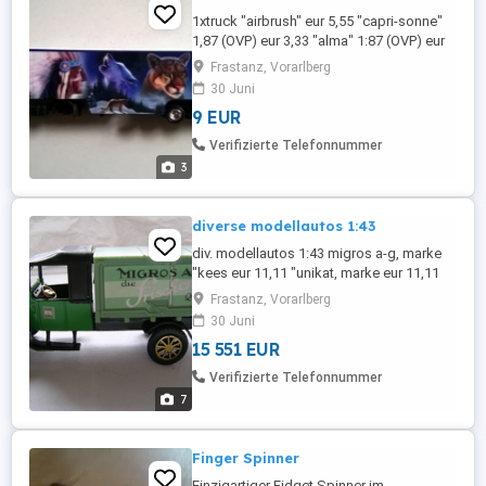
1xtruck "airbrush" eur 5,55 "capri-sonne"
1,87 (OVP) eur 3,33 "alma" 1:87 (OVP) eur
3,33 details s bilder fuer weitere fragen
Frastanz, Vorarlberg
einfach e-mail Dies ist ein Privatverkauf,
30 Juni
keine Garantie, Rücknahme und
9 EUR
Gewährleistung möglich. Bieten Kaufen
Sie nur, wenn Sie ausdrücklich damit
Verifizierte Telefonnummer
einverstanden sind. Artikel ...
3
diverse modellautos 1:43
div. modellautos 1:43 migros a-g, marke
"kees eur 11,11 "unikat, marke eur 11,11
"rio"topolino "brumm" eur 35,53 feuerwehr
Frastanz, Vorarlberg
"brumm" eur 35,53 f-1, blau "brumm" eur
30 Juni
25,52 f-1, silber "brumm" eur 25,52 540-K,
15 551 EUR
cursor "kunststoff"f eur 11,11 fuer weitere
fragen einfach e-mail Dies ist ein ...
Verifizierte Telefonnummer
7
Finger Spinner
Einzigartiger Fidget Spinner im