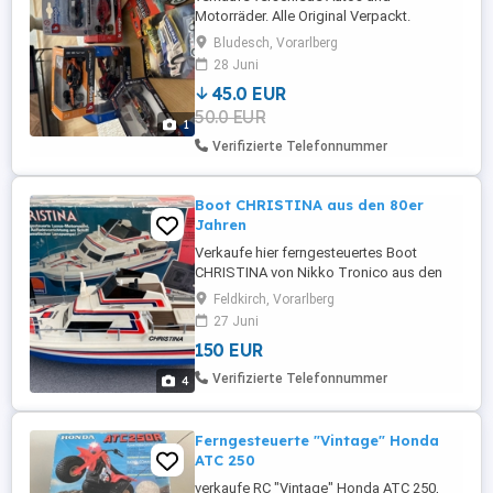
Motorräder. Alle Original Verpackt.
Bludesch, Vorarlberg
28 Juni
45.0 EUR
50.0 EUR
1
Verifizierte Telefonnummer
Boot CHRISTINA aus den 80er
Jahren
Verkaufe hier ferngesteuertes Boot
CHRISTINA von Nikko Tronico aus den
80er Jahren Original Fernsteuerung ist
Feldkirch, Vorarlberg
auch dabei
27 Juni
150 EUR
Verifizierte Telefonnummer
4
Ferngesteuerte "Vintage" Honda
ATC 250
verkaufe RC "Vintage" Honda ATC 250,