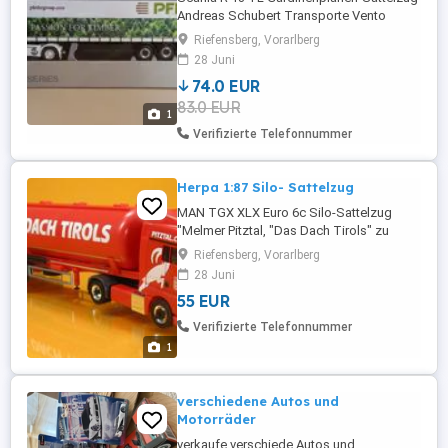
Andreas Schubert Transporte Vento
Bianco In Originalverpackung. Versand
Riefensberg, Vorarlberg
möglich.
28 Juni
74.0 EUR
83.0 EUR
1
Verifizierte Telefonnummer
Herpa 1:87 Silo- Sattelzug
MAN TGX XLX Euro 6c Silo-Sattelzug
"Melmer Pitztal, "Das Dach Tirols" zu
verkaufen. Silo kann gekippt werden.
Riefensberg, Vorarlberg
Versand möglich. Bei Interesse Tel.: 065
28 Juni
55 EUR
Verifizierte Telefonnummer
1
verschiedene Autos und
Motorräder
verkaufe verschiede Autos und