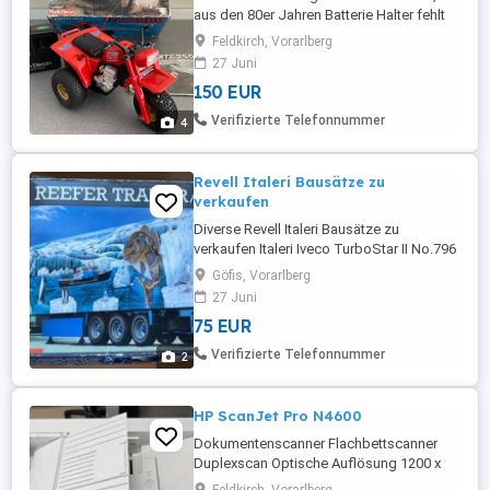
aus den 80er Jahren Batterie Halter fehlt
Feldkirch, Vorarlberg
27 Juni
150 EUR
Verifizierte Telefonnummer
4
Revell Italeri Bausätze zu
verkaufen
Diverse Revell Italeri Bausätze zu
verkaufen Italeri Iveco TurboStar II No.796
EUR 60 Revell Reefer Trailer No.07544 EUR
Göfis, Vorarlberg
75
27 Juni
75 EUR
Verifizierte Telefonnummer
2
HP ScanJet Pro N4600
Dokumentenscanner Flachbettscanner
Duplexscan Optische Auflösung 1200 x
1200 dpi Farbtiefe 48 Bits