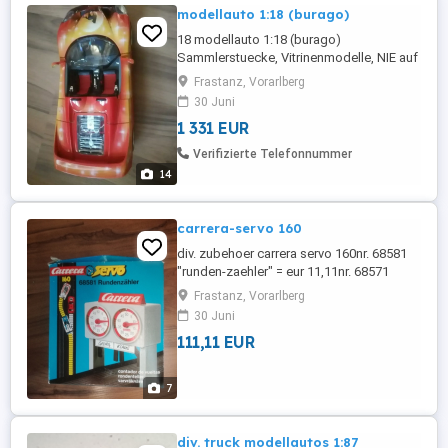
modellauto 1:18 (burago)
18 modellauto 1:18 (burago)
Sammlerstuecke, Vitrinenmodelle, NIE auf
Reifen, KEINE Gebrauchsspuren od.
Frastanz, Vorarlberg
sonstige Maengel La Ferrrari, 2015 (red)
30 Juni
Testarossa 250, 1957 (red) GTO, 1984
1 331 EUR
(red) 250 Le Mans, 1965 (red) F 40, 1987
(red) GTO, 1962 (red) Testarossa, 1984
Verifizierte Telefonnummer
(red) 348, 1989 (red) F ...
14
carrera-servo 160
div. zubehoer carrera servo 160nr. 68581
"runden-zaehler" = eur 11,11nr. 68571
"kurve 1-spurig" = eur 5,55nr. 68580
Frastanz, Vorarlberg
"gerade 1-spurig" = eur 5,55nr. 68510
30 Juni
"standart-gerade" = eur 9,99 p/stk
111,11 EUR
(6x4stk)nr. 68508 "doppel-gerade" = eur
15,51nr. 53810 "adapter" = eur 11,11nr.
53716 "tranformator" = eur 25,52details ...
7
div. truck modellautos 1:87