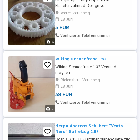
Planetenzahnrad-Design voll
funktionsfähig, ganz ohne Kugellager!
Weiler, Vorarlberg
Gedruckt aus stabilem PETG, langlebig
28 Juni
und alltagstauglich. Dreht durch reine
3 EUR
Zahnradbewegung. Komplett 3D-gedruckt
Ohne Kugellager kein Metall, keine
Verifizierte Telefonnummer
Schrauben PETG temperaturbeständig &
3
...
Wiking Schneefräse 1:32
Wiking Schneefräse 1:32 Versand
möglich
Riefensberg, Vorarlberg
28 Juni
38 EUR
Verifizierte Telefonnummer
2
Herpa Andreas Schubert "Vento
Nero" Sattelzug 1:87
Scania R 13 TL Gardinenplanen-Sattelzug