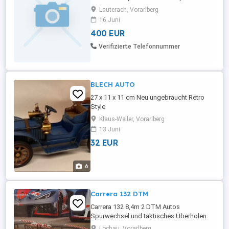
Detektor Ist 3 Jahre alt und funktioniert
Lauterach, Vorarlberg
tadellos. Den Original XP Rucksack geb
16 Juni
ich mit dazu. Am besten vorbei kommen,
400 EUR
anschauen und testen.
Verifizierte Telefonnummer
BLECH AUTO
27 x 11 x 11 cm Neu ungebraucht Retro
Style
Klaus-Weiler, Vorarlberg
13 Juni
32 EUR
6
Carrera 132 DTM
Carrera 132 8,4m 2 DTM Autos
Spurwechsel und taktisches Überholen
für mehr Spannung im Rennen.
Lochau, Vorarlberg