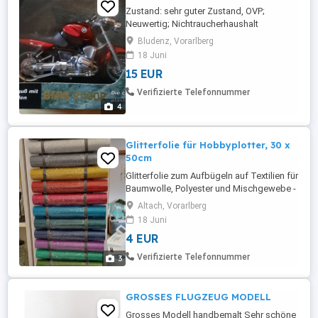
Zustand: sehr guter Zustand, OVP;
Neuwertig; Nichtraucherhaushalt
Bludenz, Vorarlberg
18 Juni
15 EUR
Verifizierte Telefonnummer
4
Glitterfolie für Hobbyplotter, 30 x
50cm
Glitterfolie zum Aufbügeln auf Textilien für
Baumwolle, Polyester und Mischgewebe -
Ideal für kleine Plotter - bis 40 C waschbar
Altach, Vorarlberg
- Verarbeitung mit Bügeleisen oder Presse
18 Juni
- in vielen Farben lagernd Impressum:
4 EUR
Paulina, Altach, Achstrasse 1
Verifizierte Telefonnummer
3
GROSSES FLUGZEUG MODELL
Grosses Modell handbemalt Sehr schöne