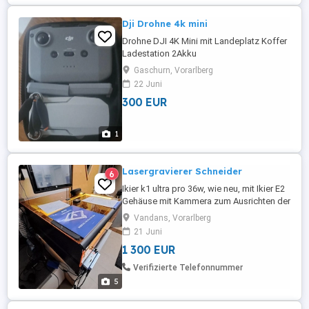
Dji Drohne 4k mini
Drohne DJI 4K Mini mit Landeplatz Koffer
Ladestation 2Akku
Gaschurn, Vorarlberg
22 Juni
300 EUR
1
Lasergravierer Schneider
6
Ikier k1 ultra pro 36w, wie neu, mit Ikier E2
Gehäuse mit Kammera zum Ausrichten der
Vorlage, Luftunterstüzung, Laserstaub-
Vandans, Vorarlberg
Absaugung automatisch, Filter H14 mit Zu
21 Juni
Abluft, zwei Rotiervorichtungen, 2x
1 300 EUR
Laserschutzbrillen und Zubehör
Verifizierte Telefonnummer
5