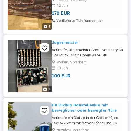
Individuelle Einstellungen von
12 Juni
Geschwindigkeit und Bremsen für
170 EUR
optimales Fahrverhalten. Verschiedene
Spielmodi wie Rennen, freies Training
Verifizierte Telefonnummer
oder gegen ein Geisterauto für
3
abwechslungsreichen Spielspaß.
Kompatibel ...
Jägermeister
Verkaufe Jägermeister Shots von Party Ca
128 Stück Originalpreis wäre 140
Wolfurt, Vorarlberg
10 Juni
100 EUR
2
H0 Dixiklo Baustellenklo mit
beweglicher oder bewegter Türe
Verkaufe ein Dixiklo in der Größe H0, ca.
15x15x26 mm mit beweglicher Türe. Es
sind 2 Varianten erhältlich: Variante 1: mit
Nüziders, Vorarlberg