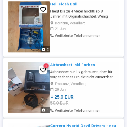
Heli Flash Ball
Fliegt bis zu 4 Meter hoch!!! ab 8
Jahren.mit Orginalschachtel. Wenig
bespielt und sehr gut erhalten.
Dornbirn, Vorarlberg
Verpackung ganz erhalten
21 Juni
Verifizierte Telefonnummer
2
Airbrushset inkl Farben
1
Airbrushset nur 1 x gebraucht, aber für
vorgesehenes Projekt nicht einsetzbar.
incl Farben
Frastanz, Vorarlberg
20 Juni
25.0 EUR
50.0 EUR
1
Verifizierte Telefonnummer
Carrera Hybrid Devil Drivers - neu