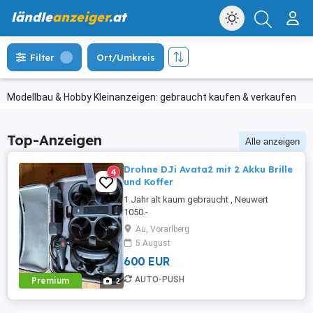
ländle
anzeiger
.at
Filter
Ort/Umkreis
Modellbau & Hobby Kleinanzeigen: gebraucht kaufen & verkaufen
Top-Anzeigen
Alle anzeigen
Drohne DJi Avata2 mit 2 Akku Brille
4
und Koffer
1 Jahr alt kaum gebraucht , Neuwert
1050.-
Au, Vorarlberg
5 August
600 EUR
AUTO-PUSH
Premium
2