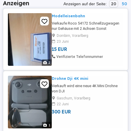
Anzeigen
20
50
Anzeigen auf der Seite:
Modelleisenbahn
Verkaufe Roco 54172 Schnellzugwagen
nur Gehäuse mit 2 Achsen Sonst
vollständig! Mit OVP Privatverkauf, daher
Dornbirn, Vorarlberg
keine Garantie und Rücknahme möglich
23 Juni
Versand 5,- Euro innerhalb Österreichs
15 EUR
Ausland 13,- Euro
Verifizierte Telefonnummer
2
Drohne Dji 4K mini
Verkauft wird eine neue 4K Mini Drohne
von DJI
Gaschurn, Vorarlberg
22 Juni
300 EUR
1