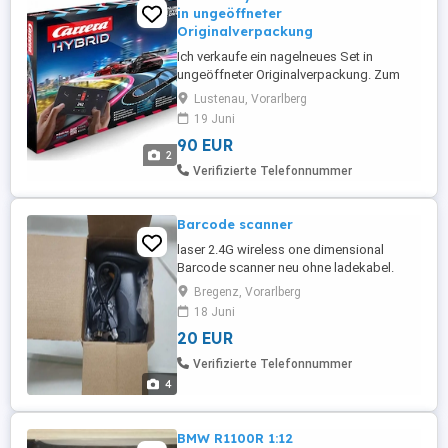
in ungeöffneter
Originalverpackung
Ich verkaufe ein nagelneues Set in
ungeöffneter Originalverpackung. Zum
Steuern der Fahrzeuge wird ein
Lustenau, Vorarlberg
Smartphone benötigt! Online sind jede
19 Juni
Menge Videos zu finden. Falls ihr dennoch
90 EUR
Fragen haben - jederzeit!
2
Verifizierte Telefonnummer
Barcode scanner
laser 2.4G wireless one dimensional
Barcode scanner neu ohne ladekabel.
Bregenz, Vorarlberg
18 Juni
20 EUR
Verifizierte Telefonnummer
4
BMW R1100R 1:12