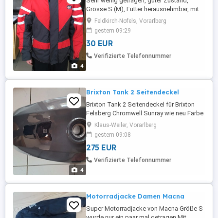
Sehr wenig getragen, guter Zustand,
Grösse S (M), Futter herausnehmbar, mit
Schulterprotektoren
Feldkirch-Nofels, Vorarlberg
gestern 09:29
30 EUR
Verifizierte Telefonnummer
4
Brixton Tank 2 Seitendeckel
Brixton Tank 2 Seitendeckel für Brixton
Felsberg Chromwell Sunray wie neu Farbe
Orginal Timberwolf Gray
Klaus-Weiler, Vorarlberg
gestern 09:08
275 EUR
Verifizierte Telefonnummer
4
Motorradjacke Damen Macna
Super Motorradjacke von Macna Größe S
wurde nur ein paar mal getragen Mit