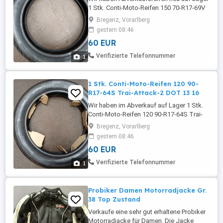
1 Stk. Conti-Moto-Reifen 150 70-R17-69V
Road-Attack-3 DOT 18 21 Preis Euro 60,00
Bregenz, Vorarlberg
Reifen können bei uns gegen Aufpreis
gestern 08:46
montiert werden
60 EUR
Verifizierte Telefonnummer
1
1 Stk. Conti-Moto-Reifen 120 90-
R17-64S Trai-Attack-2 DOT 13 16
Wir haben im Abverkauf auf Lager 1 Stk.
Conti-Moto-Reifen 120 90-R17-64S Trai-
Attack-2 DOT 13 16 Euro 60,00 Reifen
Bregenz, Vorarlberg
können bei uns gegen Aufpreis montiert
gestern 08:46
werden
60 EUR
Verifizierte Telefonnummer
1
Probiker Damen Motorradjacke Gr.
38 Top Zustand
Verkaufe eine sehr gut erhaltene Probiker
Motorradjacke für Damen. Die Jacke