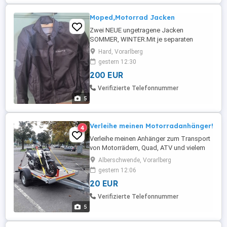
Moped,Motorrad Jacken
Zwei NEUE ungetragene Jacken
SOMMER, WINTER.Mit je separaten
Rückenprotektoren.GrößeL Damen.NP:400
Hard, Vorarlberg
.
gestern 12:30
200 EUR
Verifizierte Telefonnummer
5
Verleihe meinen Motorradanhänger!
4
Verleihe meinen Anhänger zum Transport
von Motorrädern, Quad, ATV und vielem
mehr! Fragen können nur am Telefon
Alberschwende, Vorarlberg
zwischen 18 und 19 Uhr beantwortet
gestern 12:06
werden! Abholung und Rückgabe nur von
20 EUR
18 bis 19Uhr in A-6861 Alberschwende!
EUR 20,- je angefangenen 24 Stunden, ab
Verifizierte Telefonnummer
6 Tagen VHS. Kaution EUR 250,- (diese ...
5