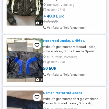
wurde nur wenig getragen und befindet
Rankweil, Vorarlberg
sich in einem sehr gepflegten Zustand.
gestern 07:43
Ausstattung: * Größe 38 (fällt eher klein
40.0 EUR
aus) * Schwarz Weiß *
47.0 EUR
Belüftungsreißverschlüsse * Mehrere
3
Taschen * Verstellbare Ärmel *
Verifizierte Telefonnummer
Verbindungsreißverschluss ...
Motorrad Jacke, Größe L
verkaufe gebrauchte Motorrad Jacke,
schwarz-blau, Größe L, markr Spool
Sulz-Röthis, Vorarlberg
gestern 07:41
50 EUR
Verifizierte Telefonnummer
3
Damen Motorrad Jeans
verkaufe gebrauchte aber gut erhaltene
Damen Motorrad Jeans , Größe 44,
gekauft Motorrad Loitz, lauterach