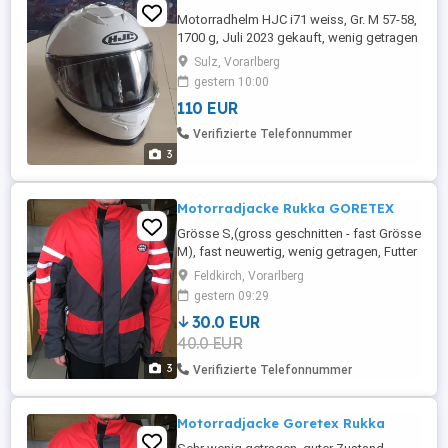
Motorradhelm HJC i71 weiss, Gr. M 57-58,
1700 g, Juli 2023 gekauft, wenig getragen
(NP 207,--)
Sulz, Vorarlberg
gestern 10:00
110 EUR
Verifizierte Telefonnummer
3
Motorradjacke Rukka GORETEX
Grösse S,(gross geschnitten - fast Grösse
M), fast neuwertig, wenig getragen, Futter
herausnahmbar, GORE TEX, mit
Feldkirch, Vorarlberg
Schulterprotektoren
gestern 09:29
30.0 EUR
40.0 EUR
3
Verifizierte Telefonnummer
Motorradjacke Goretex Rukka