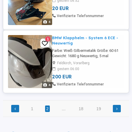
gestern 06:52
20 EUR
Verifizierte Telefonnummer
4
BMW Klapphelm - System 6 ECE -
1
Neuwertig
Farbe: Weiß-Silbermetalik Größe: 60 61
Gewicht: 1680 g Neuwertig, 5 mal
getragen NP: ca. 900.-
Feldkirch, Vorarlberg
gestern 06:00
200 EUR
Verifizierte Telefonnummer
4
‹
›
1
2
…
18
19