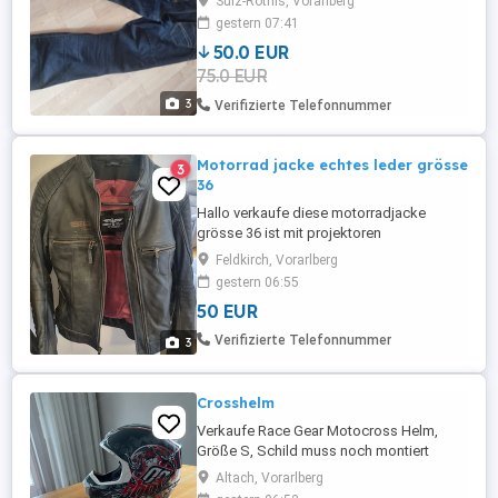
Sulz-Röthis, Vorarlberg
gestern 07:41
50.0 EUR
75.0 EUR
3
Verifizierte Telefonnummer
Motorrad jacke echtes leder grösse
3
36
Hallo verkaufe diese motorradjacke
grösse 36 ist mit projektoren
Feldkirch, Vorarlberg
gestern 06:55
50 EUR
Verifizierte Telefonnummer
3
Crosshelm
Verkaufe Race Gear Motocross Helm,
Größe S, Schild muss noch montiert
werden, Schrauben leider nicht mehr
Altach, Vorarlberg
vorhanden. Selbstabholung.