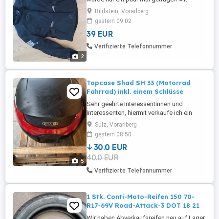
herausnehmbaren Innenfutter Protektoren
Bildstein, Vorarlberg
an Rücken Schulter Elbogen
gestern 09:02
39 EUR
Verifizierte Telefonnummer
2
Topcase Shad SH 33 (Motorrad
Fahrrad) inkl. einem Schlüsse
Sehr geehrte Interessentinnen und
Interessenten, hiermit verkaufe ich ein
gebrauchtes Topcase der Marke SHAD.
Sulz, Vorarlberg
Es handelt sich hierbei um das Model
gestern 08:50
SH33, bei welchem ein Schlüssel dabei
30.0 EUR
ist. Das Topcase wurde an einem Fahrrad
40.0 EUR
verwendet, kann aber mit einer
5
zusätzlichen Grundplatte auf einem
Verifizierte Telefonnummer
Motorrad ...
1 Stk. Conti-Moto-Reifen 150 70-
R17-69V Road-Attack-3 DOT 18 21
Wir haben Abverkaufsreifen neu auf Lager