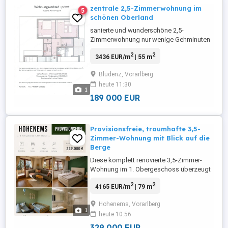
zentrale 2,5-Zimmerwohnung im
5
schönen Oberland
sanierte und wunderschöne 2,5-
Zimmerwohnung nur wenige Gehminuten
von der Bludenzer Altstadt entfernt (tolle
2
2
3436 EUR/m
| 55 m
Aussicht) - Privatverkauf, ohne Makler!
Ideal für Singles, Pärchen oder als gut
Bludenz, Vorarlberg
verzinstes Anlageinvestment. Zwei
heute 11:30
Tiefgaragenplätze vorhanden und separat
1
oder bei Bedarf zusätzlich zu erwerbe ...
189 000 EUR
Provisionsfreie, traumhafte 3,5-
Zimmer-Wohnung mit Blick auf die
Berge
Diese komplett renovierte 3,5-Zimmer-
Wohnung im 1. Obergeschoss überzeugt
mit ca. 79 m Wohnfläche, einer
2
2
4165 EUR/m
| 79 m
großzügigen überdachten Terrasse und
einer ruhigen Lage in einer kleinen
Hohenems, Vorarlberg
Wohnanlage mit nur sechs Einheiten. Die
1
heute 10:56
Wohnung wurde umfangreich neu
renoviert und präsentiert sich in
329 000 EUR