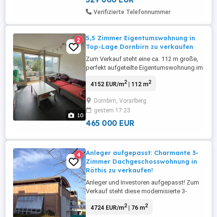
modernem und hochwertigem ...
Verifizierte Telefonnummer
5,5 Zimmer Eigentumswohnung in
2
Top-Lage Dornbirn zu verkaufen
Zum Verkauf steht eine ca. 112 m große,
perfekt aufgeteilte Eigentumswohnung im
3. OG (mit Lift) einer gepflegten
2
2
4152 EUR/m
| 112 m
Wohnanlage (BJ 1975). Die Wohnung
besticht durch ihre absolute Top-Lage
Dornbirn, Vorarlberg
direkt in der Marktstraße 65 in Dornbirn
gestern 17:23
das Zentrum ist in wenigen Minuten zu
10
Fuß erreichbar! Die Highlights:
465 000 EUR
Wohnküche: ...
Anleger aufgepasst: Charmante 3-
4
Zimmer Dachgeschosswohnung in
Röthis zu verkaufen!
Anleger und Investoren aufgepasst! Zum
Verkauf steht diese modernisierte 3-
Zimmer Dachgeschosswohnung in
2
2
4724 EUR/m
| 76 m
Röthis. Errichtet wurde die Wohnanlage