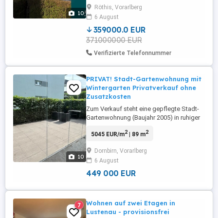
bestehende aus zwei Baukörpern von der
Röthis, Vorarlberg
Wohnbauselbsthilfe im Jahr 1993 in
10
6 August
massiver Bauweise. Die Anlage wurde
über die Jahre stets gepflegt und
359000.0 EUR
modernisiert. Im ...
371000000 EUR
Verifizierte Telefonnummer
PRIVAT! Stadt-Gartenwohnung mit
Wintergarten Privatverkauf ohne
Zusatzkosten
Zum Verkauf steht eine gepflegte Stadt-
Gartenwohnung (Baujahr 2005) in ruhiger
und zugleich sehr zentraler Lage ideal für
2
2
5045 EUR/m
| 89 m
Familien, Paare oder alle, die Wohnen mit
eigenem Grün und Stadtnähe schätzen.
Dornbirn, Vorarlberg
Das Stadtzentrum ist nur ca. 700 m
10
6 August
Luftlinie entfernt und bequem erreichbar.
Die Wohnung bietet ...
449 000 EUR
Wohnen auf zwei Etagen in
7
Lustenau - provisionsfrei