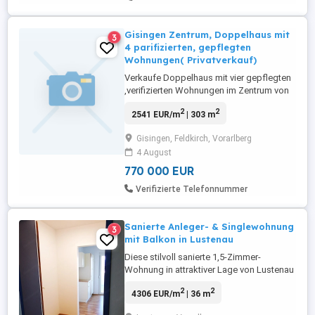
Gisingen Zentrum, Doppelhaus mit
3
4 parifizierten, gepflegten
Wohnungen( Privatverkauf)
Verkaufe Doppelhaus mit vier gepflegten
,verifizierten Wohnungen im Zentrum von
Gisingen. Das Objekt ist von der Grenze
2
2
2541 EUR/m
| 303 m
zu Liechtenstein und der Grenze zur
Schweiz circa 5 km und von der Grenze
Gisingen, Feldkirch, Vorarlberg
nach Deutschland circa 30 km entfernt.
4 August
Das Einmalige Objekt befindet sich in
absoluter Bestlage im Zentrum ...
770 000 EUR
Verifizierte Telefonnummer
Sanierte Anleger- & Singlewohnung
3
mit Balkon in Lustenau
Diese stilvoll sanierte 1,5-Zimmer-
Wohnung in attraktiver Lage von Lustenau
bietet die perfekte Kombination aus
2
2
4306 EUR/m
| 36 m
modernem Wohnkomfort, guter
Infrastruktur und hoher Lebensqualität. Ob