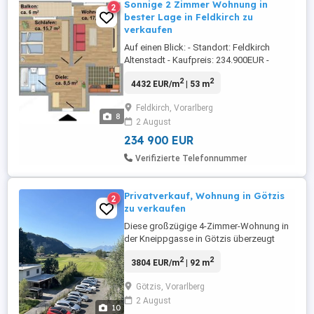
Sonnige 2 Zimmer Wohnung in
2
bester Lage in Feldkirch zu
verkaufen
Auf einen Blick: - Standort: Feldkirch
Altenstadt - Kaufpreis: 234.900EUR -
Provisionsfreier Privatverkauf - keine
2
2
4432 EUR/m
| 53 m
Maklergebühren - Wohnfläche: 53m2 -
Aussenstellplatz und Keller - Inventar:
Feldkirch, Vorarlberg
5.000EUR (Einbauküche mit Elektrogeräten
8
2 August
& Markise) Komplettsanierung Wohnung:
2019 - Bad mit Badewanne ...
234 900 EUR
Verifizierte Telefonnummer
Privatverkauf, Wohnung in Götzis
2
zu verkaufen
Diese großzügige 4-Zimmer-Wohnung in
der Kneippgasse in Götzis überzeugt
durch ihre gelungene Kombination aus
2
2
3804 EUR/m
| 92 m
durchdachter Raumaufteilung, sonniger
Ausrichtung und gepflegtem Ambiente.
Götzis, Vorarlberg
Mit einer Wohnfläche von ca. 92 m sowie
2 August
einem zusätzlichen Balkon von ca. 10 m
10