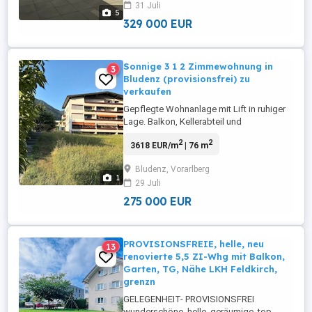
31 Juli
Verkehrsanbindung - Beste Infrastruktur -
5
Auch für Anleger interessant - Tiefgarage
329 000 EUR
...
Sonnige 3 1 2 Zimmewohnung in
3
Bludenz (provisionsfrei) zu
verkaufen
Gepflegte Wohnanlage mit Lift in ruhiger
Lage. Balkon, Kellerabteil und
Autoabstellplatz vorhanden. Zentrumsnah
2
2
3618 EUR/m
| 76 m
- Autobahnauffahrt, Bushaltestelle,
Spargeschäft, Schule und Kindergarten in
Bludenz, Vorarlberg
unmittelbarer Nähe.
1
29 Juli
275 000 EUR
PROVISIONSFREIE, helle, neu
13
renovierte 5,5 ZI-Whg mit Balkon,
Garten, TG, Nähe LKH Feldkirch,
grenzn
GELEGENHEIT- PROVISIONSFREI
wunderschöne, helle, geräumige, top