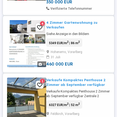
bietet sie reichlich Platz für Familien, ...
350 000 EUR
Verifizierte Telefonnummer
4 Zimmer Gartenwohnung zu
4
Verkaufen
Siehe Anzeige in den Bildern
2
2
5349 EUR/m
| 86 m
Hohenems, Vorarlberg
31 Juli
460 000 EUR
1
Verkaufe Kompaktes Penthouse 2
1
Zimmer ab September verfügbar
Verkaufe Kompaktes Penthouse 2 Zimmer
ab September verfügbar Zentrale 2
Zimmer Wohnung in Altenstadt mit ca.
2
2
6327 EUR/m
| 52 m
50m2 Terrasse. - Wohnfläche 50,63m2 -
Glasdach über Terrasse ca.27 m2 - Balkon
Feldkirch, Vorarlberg
ca. 23m2 - Helle Räume - Ideale