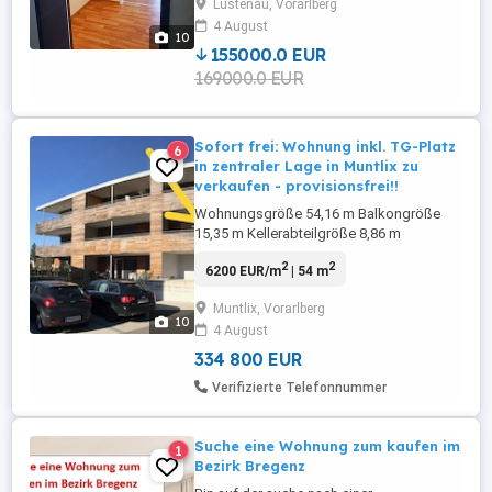
Lustenau, Vorarlberg
als Kapitalanlage, gemütliches Zuhause
4 August
für Singles oder ideale Wohnung für
10
Grenzgänger diese Immobilie überzeugt
155000.0 EUR
auf ...
169000.0 EUR
Sofort frei: Wohnung inkl. TG-Platz
6
in zentraler Lage in Muntlix zu
verkaufen - provisionsfrei!!
Wohnungsgröße 54,16 m Balkongröße
15,35 m Kellerabteilgröße 8,86 m
Tiefgaragen-Platz für PKW 12,90 m
2
2
6200 EUR/m
| 54 m
monatliche Betriebskosten: Whg 172,36
inkl. USt. + TG-PLatz 15,04 inkl. USt.
Muntlix, Vorarlberg
monatliche Rücklagen: Wohnung 55,47 +
10
4 August
TG-PLatz 5,46 1. Obergeschoß
kostengünstige Erdwärmepumpe +
334 800 EUR
Solaranlage Heizwärmebedarf ...
Verifizierte Telefonnummer
Suche eine Wohnung zum kaufen im
1
Bezirk Bregenz