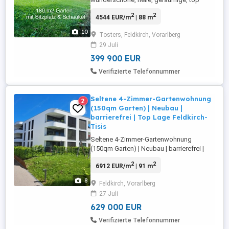
sanierte 5,5 ZI- Wohnung in Feldkirch
2
2
4544 EUR/m
| 88 m
Tosters für Familien oder WG fähig, auch
zur Einzelzimmer Vermietung geeignet.
10
Tosters, Feldkirch, Vorarlberg
Nähe Landeskrankenhaus Feldkirch
29 Juli
grenznah zu Liechtenstein & Schweiz 4
Schlafzimmer 2 Badezimmer & 2 WC
399 900 EUR
grosser geschützter ...
Verifizierte Telefonnummer
Seltene 4-Zimmer-Gartenwohnung
2
(150qm Garten) | Neubau |
barrierefrei | Top Lage Feldkirch-
Tisis
Seltene 4-Zimmer-Gartenwohnung
(150qm Garten) | Neubau | barrierefrei |
Top Lage Feldkirch-Tisis Wohnen wie im
2
2
6912 EUR/m
| 91 m
Haus mit Garten, Ruhe und moderner
Ausstattung Diese hochwertige 4-Zimmer-
8
Feldkirch, Vorarlberg
Gartenwohnung in Feldkirch-Tisis vereint
27 Juli
das Beste aus zwei Welten: den Komfort
einer modernen Wohnung mit dem ...
629 000 EUR
Verifizierte Telefonnummer