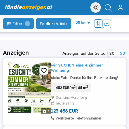
ländle
anzeiger
.at
Filter
Feldkirch-tisis
Anzeigen
20
50
Anzeigen auf der Seite:
wir SUCHEN eine 4 Zimmer
Wohnung
siehe Foto! Danke für Ihre Rückmeldung!
2
2
1452 EUR/m
| 85 m
Dornbirn, Vorarlberg
heute 21:12
123 456 EUR
1
Verifizierte Telefonnummer